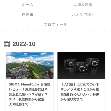
ホーム
写真&映像
自動車
カメラで稼ぐ
プロフィール
2022-10
SIGMA 14mmF1.8artを徹底
【入門編】はじめてのシネ
レビュー！風景撮影には単
マカメラ４選！これから動
焦点超広角レンズが超オス
画撮影始めたい人へ。特徴
スメ！夜景撮影から星空・
から選び方まで
天体撮影まで