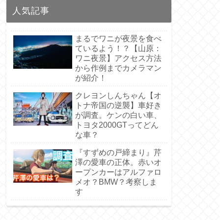
人気記事
まるでワニが夜景を食べ
ているよう！？【山原：
ワニ夜景】アクセス方法
から作例までカメラマン
が紹介！
クレヨンしんちゃん【オ
トナ帝国の逆襲】車好き
が調査。ケンの白い車、
トヨタ2000GTってどん
な車？
『すずめの戸締まり』芹
澤の愛車の正体。赤いオ
ープンカーはアルファロ
メオ？BMW？考察しま
す