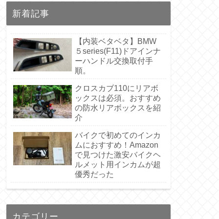
新着記事
【内装ベタベタ】BMW
５series(F11)ドアインナ
ーハンドル交換取付手
順。
クロスカブ110にリアボ
ックスは必須。おすすめ
の防水リアボックスを紹
介
バイクで初めてのインカ
ムにおすすめ！Amazon
で見つけた激安バイクヘ
ルメット用インカムが超
優秀だった
カテゴリー