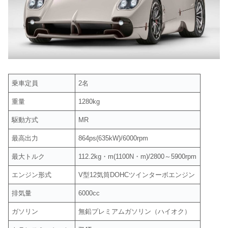
乗車定員
2名
重量
1280kg
駆動方式
MR
最高出力
864ps(635kW)/6000rpm
最大トルク
112.2kg・m(1100N・m)/2800～5900rpm
エンジン形式
V型12気筒DOHCツインターボエンジン
排気量
6000cc
ガソリン
無鉛プレミアムガソリン（ハイオク）