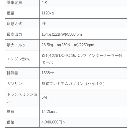
乗車定員
4名
重量
1120kg
駆動方式
FF
最高出力
164ps(121kW)/5500rpm
最大トルク
23.5kg・m(230N・m)/2250rpm
直列4気筒DOHC 16バルブ インタークーラー付
エンジン形式
ターボ
排気量
1368cc
ガソリン
無鉛プレミアムガソリン（ハイオク）
トランスミッショ
5MT
ン
燃費
14.2km/L
価格
4,340,000円〜