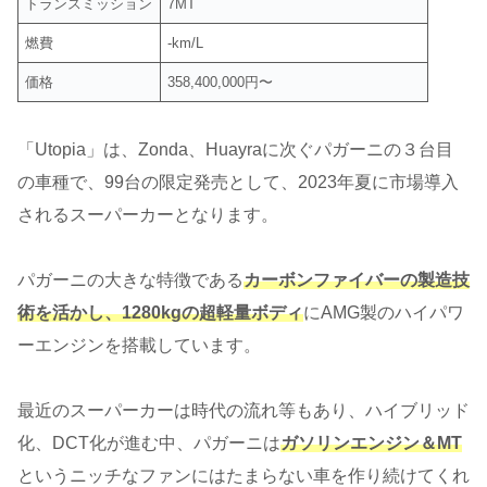
トランスミッション
7MT
燃費
-km/L
価格
358,400,000円〜
「Utopia」は、Zonda、Huayraに次ぐパガーニの３台目
の車種で、99台の限定発売として、2023年夏に市場導入
されるスーパーカーとなります。
パガーニの大きな特徴である
カーボンファイバーの製造技
術を活かし、1280kgの超軽量ボディ
にAMG製のハイパワ
ーエンジンを搭載しています。
最近のスーパーカーは時代の流れ等もあり、ハイブリッド
化、DCT化が進む中、パガーニは
ガソリンエンジン＆MT
というニッチなファンにはたまらない車を作り続けてくれ