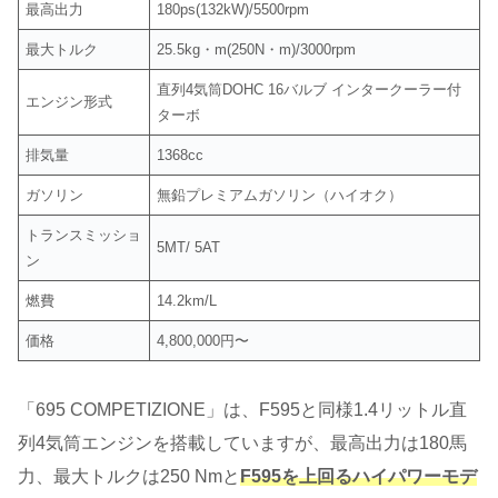
最高出力
180ps(132kW)/5500rpm
最大トルク
25.5kg・m(250N・m)/3000rpm
直列4気筒DOHC 16バルブ インタークーラー付
エンジン形式
ターボ
排気量
1368cc
ガソリン
無鉛プレミアムガソリン（ハイオク）
トランスミッショ
5MT/ 5AT
ン
燃費
14.2km/L
価格
4,800,000円〜
「695 COMPETIZIONE」は、F595と同様1.4リットル直
列4気筒エンジンを搭載していますが、最高出力は180馬
力、最大トルクは250 Nmと
F595を上回るハイパワーモデ