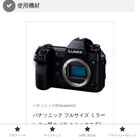
使用機材
パナソニック(Panasonic)
パナソニック フルサイズ ミラー
レス一眼カメラ ルミックス S1 
ボディ 2420万画素 ブラック DC-
プロフィール
サイトマップ
お問い合わせ
プライバシーポリシー