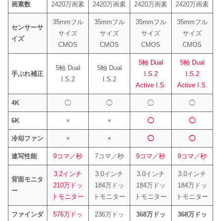
画素数
2420万画素
2420万画素
2420万画素
2420万画素
35mmフル
35mmフル
35mmフル
35mmフル
センサーサ
サイズ
サイズ
サイズ
サイズ
イズ
CMOS
CMOS
CMOS
CMOS
5軸 Dual
5軸 Dual
5軸 Dual
5軸 Dual
手ぶれ補正
I.S.2
I.S.2
I.S.2
I.S.2
Active I.S.
Active I.S.
4K
◯
◯
◯
◯
6K
×
×
◯
◯
冷却ファン
×
×
◯
◯
連写性能
9コマ／秒
7コマ／秒
9コマ／秒
9コマ／秒
3.2インチ
3.0インチ
3.0インチ
3.0インチ
背面モニタ
210万ドッ
184万ドッ
184万ドッ
184万ドッ
ー
トモニター
トモニター
トモニター
トモニター
ファインダ
576万ドッ
236万ドッ
368万ドッ
368万ドッ