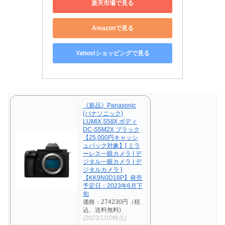
楽天市場で見る
Amazonで見る
Yahoo!ショッピングで見る
《新品》Panasonic
(パナソニック)
LUMIX S5IIX ボディ
DC-S5M2X ブラック
【25,000円キャッシ
ュバック対象】[ ミラ
ーレス一眼カメラ | デ
ジタル一眼カメラ | デ
ジタルカメラ ]
【KK9N0D18P】発売
予定日：2023年6月下
旬
価格：274230円（税
込、送料無料)
(2023/1/10時点)