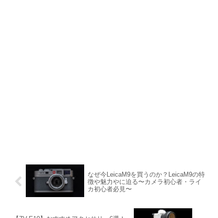
なぜ今LeicaM9を買うのか？LeicaM9の特
徴や魅力やに迫る〜カメラ初心者・ライ
カ初心者必見〜