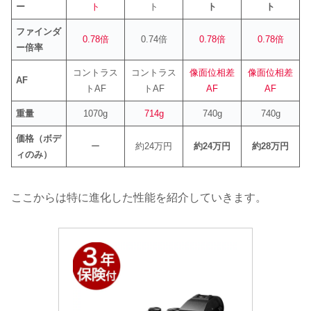
ー
ト
ト
ト
ト
ファインダ
0.78倍
0.74倍
0.78倍
0.78倍
ー倍率
コントラス
コントラス
像面位相差
像面位相差
AF
トAF
トAF
AF
AF
重量
1070g
714g
740g
740g
価格（ボデ
ー
約24万円
約24万円
約28万円
ィのみ）
ここからは特に進化した性能を紹介していきます。